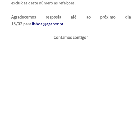
excluídas deste número as refeições.
Agradecemos resposta até ao próximo dia
15/02
para
lisboa@agepor.pt
Contamos contigo
”