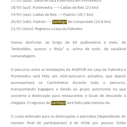
17/05 (qua): Saída de Leça e pernoita em Pontevedra
18/05 (qui): Pontevedra ---> Caldas de Reis (23 km)
19/05 (sex): Caldas de Reis --> Padrón (18,7 km)
20/05 (sáb): Padrón -->
Santiago
de Compostela (24,8 km)
21/05 (dom): Regresso a Leça da Palmeira
Vamos desfrutar, ao longo de 66 quilómetros e meio, de
“embutidos, quesos y Rioja” e, acima de tudo, de saudável
camaradagem.
O percurso entre as instalações da AGEPOR em Leça da Palmeira e
Pontevedra será feito em mini-autocarro privativo, que depois
acompanhará os Caminheiros durante todo o percurso,
transportando bagagens e dando ao grupo autonomia no que
concerne à deslocação para restaurantes e locais de descando à
chegada. O regresso de
Santiago
será feito pela mesma via.
O custo estimado para as deslocações e pernoitas (dependendo do
número final de participantes) é de 450€ por pessoa. Estão