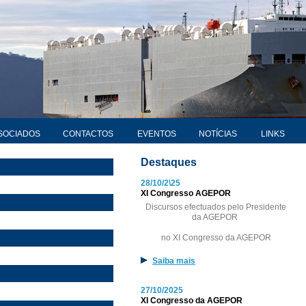
SOCIADOS
CONTACTOS
EVENTOS
NOTÍCIAS
LINKS
Destaques
28/10/2\25
XI Congresso AGEPOR
Discursos efectuados pelo Presidente
da AGEPOR
no XI Congresso da AGEPOR
Saiba mais
27/10/2025
XI Congresso da AGEPOR