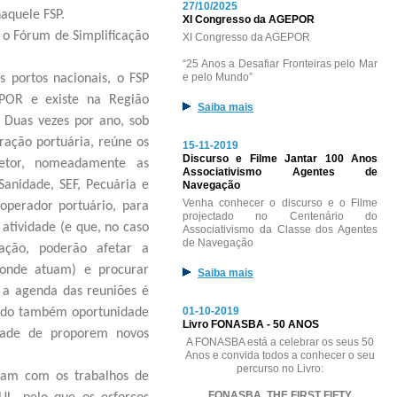
27/10/2025
naquele FSP.
XI Congresso da AGEPOR
o Fórum de Simplificação
XI Congresso da AGEPOR
“25 Anos a Desafiar Fronteiras pelo Mar
e pelo Mundo”
s portos nacionais, o FSP
POR e existe na Região
Saiba mais
Duas vezes por ano, sob
ação portuária, reúne os
15-11-2019
Discurso e Filme Jantar 100 Anos
setor, nomeadamente as
Associativismo Agentes de
Sanidade, SEF, Pecuária e
Navegação
Venha conhecer o discurso e o Filme
operador portuário, para
projectado no Centenário do
atividade (e que, no caso
Associativismo da Classe dos Agentes
de Navegação
ação, poderão afetar a
 onde atuam) e procurar
Saiba mais
 a agenda das reuniões é
01-10-2019
ndo também oportunidade
Livro FONASBA - 50 ANOS
dade de proporem novos
A FONASBA está a celebrar os seus 50
Anos e convida todos a conhecer o seu
percurso no Livro:
iram com os trabalhos de
FONASBA, THE FIRST FIFTY