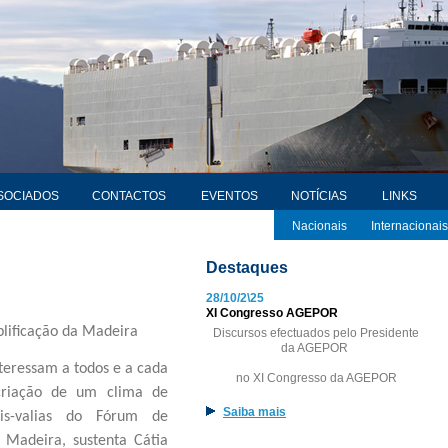
SOCIADOS
CONTACTOS
EVENTOS
NOTÍCIAS
LINKS
Nacionais
Internacionais
Destaques
28/10/2\25
XI Congresso AGEPOR
lificação da Madeira
Discursos efectuados pelo Presidente
da AGEPOR
teressam a todos e a cada
no XI Congresso da AGEPOR
criação de um clima de
Saiba mais
ais-valias do Fórum de
 Madeira, sustenta Cátia